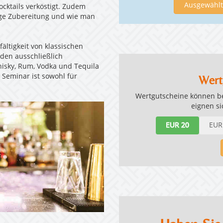
Ausgewählte
cktails verköstigt. Zudem
tige Zubereitung und wie man
fältigkeit von klassischen
den ausschließlich
hisky, Rum, Vodka und Tequila
l Seminar ist sowohl für
Wert
Wertgutscheine können bel
eignen s
EUR 20
EUR