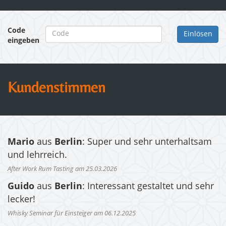
Code
eingeben
Kundenstimmen
Mario
aus
Berlin
: Super und sehr unterhaltsam
und lehrreich.
After Work Rum Tasting am 25.03.2026
Guido
aus
Berlin
: Interessant gestaltet und sehr
lecker!
Whisky Seminar für Einsteiger am 06.12.2025