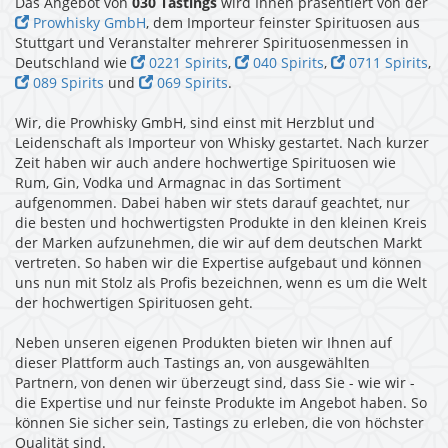
Das Angebot von
030 Tastings
wird Ihnen präsentiert von der
Prowhisky GmbH
, dem Importeur feinster Spirituosen aus
Stuttgart und Veranstalter mehrerer Spirituosenmessen in
Deutschland wie
0221 Spirits
,
040 Spirits
,
0711 Spirits
,
089 Spirits
und
069 Spirits
.
Wir, die Prowhisky GmbH, sind einst mit Herzblut und
Leidenschaft als Importeur von Whisky gestartet. Nach kurzer
Zeit haben wir auch andere hochwertige Spirituosen wie
Rum, Gin, Vodka und Armagnac in das Sortiment
aufgenommen. Dabei haben wir stets darauf geachtet, nur
die besten und hochwertigsten Produkte in den kleinen Kreis
der Marken aufzunehmen, die wir auf dem deutschen Markt
vertreten. So haben wir die Expertise aufgebaut und können
uns nun mit Stolz als Profis bezeichnen, wenn es um die Welt
der hochwertigen Spirituosen geht.
Neben unseren eigenen Produkten bieten wir Ihnen auf
dieser Plattform auch Tastings an, von ausgewählten
Partnern, von denen wir überzeugt sind, dass Sie - wie wir -
die Expertise und nur feinste Produkte im Angebot haben. So
können Sie sicher sein, Tastings zu erleben, die von höchster
Qualität sind.