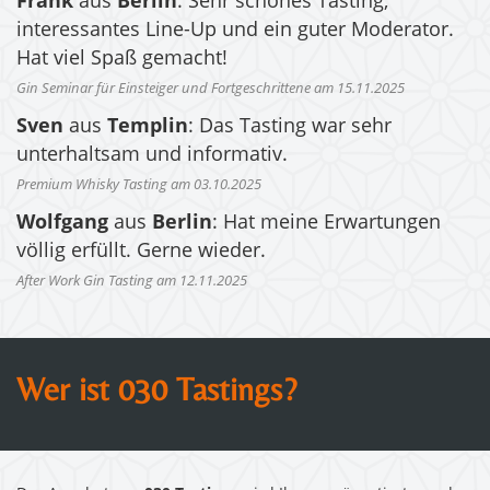
Frank
aus
Berlin
: Sehr schönes Tasting,
interessantes Line-Up und ein guter Moderator.
Hat viel Spaß gemacht!
Gin Seminar für Einsteiger und Fortgeschrittene am 15.11.2025
Sven
aus
Templin
: Das Tasting war sehr
unterhaltsam und informativ.
Premium Whisky Tasting am 03.10.2025
Wolfgang
aus
Berlin
: Hat meine Erwartungen
völlig erfüllt. Gerne wieder.
After Work Gin Tasting am 12.11.2025
Wer ist 030 Tastings?